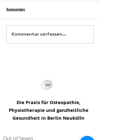
Kommentare
Die Kraft der Craniosacral-Therapie
Die faszinierende Welt
Kommentar verfassen...
in Berlin: Ein ganzheitlicher Ansatz
Regulation des Nerven
mit Verbindung zur Osteopathie
Einblicke in die Kunst 
Selbstregulation
Die Praxis für Osteopathie,
Physiotherapie und ganzheitliche
Gesundheit in Berlin Neukölln
Out of Seven