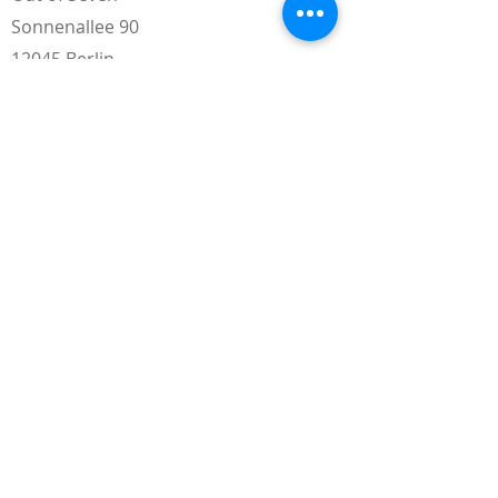
Sonnenallee 90
12045 Berlin
Öffnungszeiten
Montag - Donnerstag
08:00 - 21:30 Uhr
Freitag
08:00 - 16:45 Uhr
Telefon
+49 30 40 36 38 25