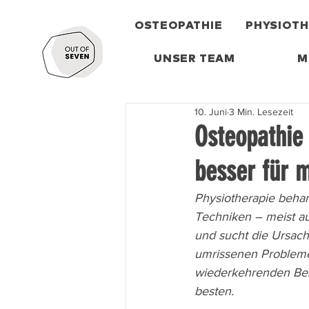
OSTEOPATHIE
PHYSIOTH
UNSER TEAM
M
10. Juni
3 Min. Lesezeit
Osteopathie 
besser für 
Physiotherapie behan
Techniken – meist au
und sucht die Ursach
umrissenen Problemen 
wiederkehrenden Bes
besten.