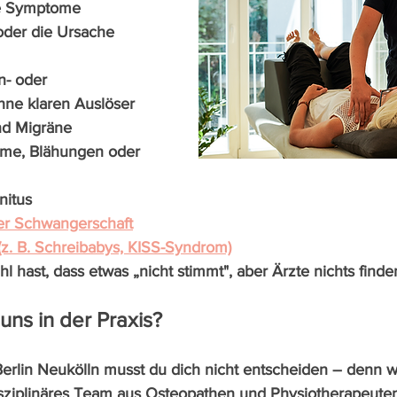
e Symptome 
er die Ursache 
- oder 
ne klaren Auslöser
nd Migräne
me, Blähungen oder 
nitus
er Schwangerschaft
(z. B. Schreibabys, KISS-Syndrom)
 hast, dass etwas „nicht stimmt", aber Ärzte nichts finde
uns in der Praxis?
Berlin Neukölln musst du dich nicht entscheiden – denn wi
isziplinäres Team aus Osteopathen und Physiotherapeuten