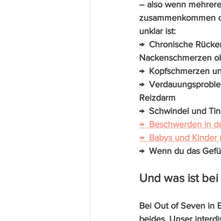
– also wenn mehrer
zusammenkommen od
unklar ist:
→  Chronische Rücken
Nackenschmerzen oh
→  Kopfschmerzen u
→  Verdauungsproble
Reizdarm
→  Schwindel und Tin
→  Beschwerden in d
→  Babys und Kinder 
→  Wenn du das Gefühl
Und was ist bei 
Bei Out of Seven in 
beides. Unser interd