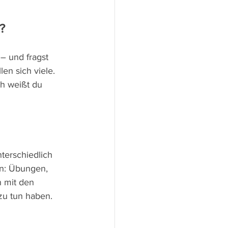
?
 und fragst 
en sich viele. 
h weißt du 
terschiedlich 
en: Übungen, 
n mit den 
zu tun haben.