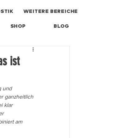
STIK
WEITERE BEREICHE
SHOP
BLOG
s ist
g und 
r ganzheitlich 
 klar 
er 
iniert am 