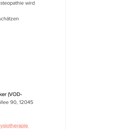
steopathie wird 
schätzen 
iker (VOD-
llee 90, 12045 
ysiotherapie 