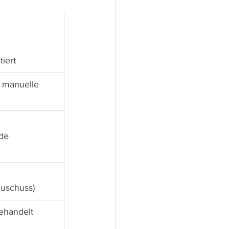
iert
h manuelle 
de 
Zuschuss)
ehandelt 