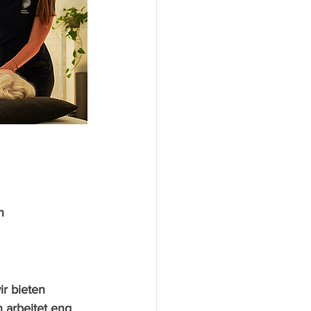
n
r bieten 
 arbeitet eng 