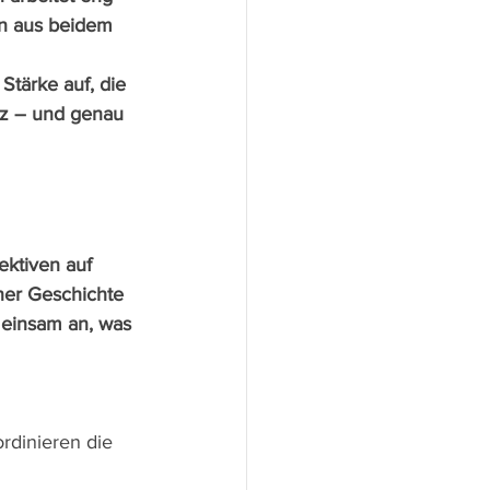
on aus beidem 
Stärke auf, die 
tz – und genau 
ktiven auf 
ner Geschichte 
meinsam an, was 
ordinieren die 