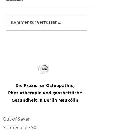
Wenn der Rücken nicht zur Ruhe
Ständig müde und schl
Kommentar verfassen...
kommt: versteckte Ursachen im Blut
Blutwerte solltest du a
lassen
Die Praxis für Osteopathie,
Physiotherapie und ganzheitliche
Gesundheit in Berlin Neukölln
Out of Seven
Sonnenallee 90