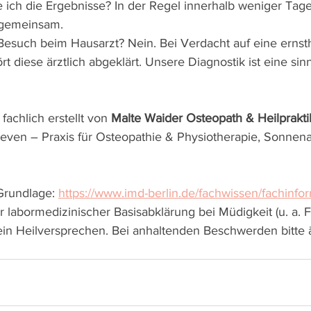
 ich die Ergebnisse? In der Regel innerhalb weniger Tag
 gemeinsam.
Besuch beim Hausarzt? Nein. Bei Verdacht auf eine ernsth
t diese ärztlich abgeklärt. Unsere Diagnostik ist eine sinn
fachlich erstellt von 
Malte Waider Osteopath & Heilprakt
Seven – Praxis für Osteopathie & Physiotherapie, Sonnena
Grundlage: 
https://www.imd-berlin.de/fachwissen/fachinfo
r labormedizinischer Basisabklärung bei Müdigkeit (u. a. Fe
ein Heilversprechen. Bei anhaltenden Beschwerden bitte ä