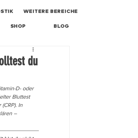
STIK
WEITERE BEREICHE
SHOP
BLOG
lltest du
itamin-D- oder 
ter Bluttest 
(CRP). In 
lären – 