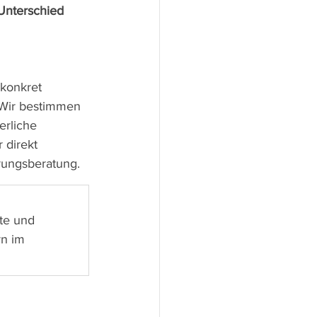
Unterschied 
 konkret 
 Wir bestimmen 
erliche 
direkt 
rungsberatung.
te und 
rn im 