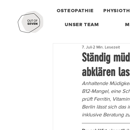
OSTEOPATHIE
PHYSIOTH
UNSER TEAM
M
7. Juli
2 Min. Lesezeit
Ständig müd
abklären la
Anhaltende Müdigkeit
B12-Mangel, eine Sch
prüft Ferritin, Vitam
Berlin lässt sich das
inklusive Beratung z