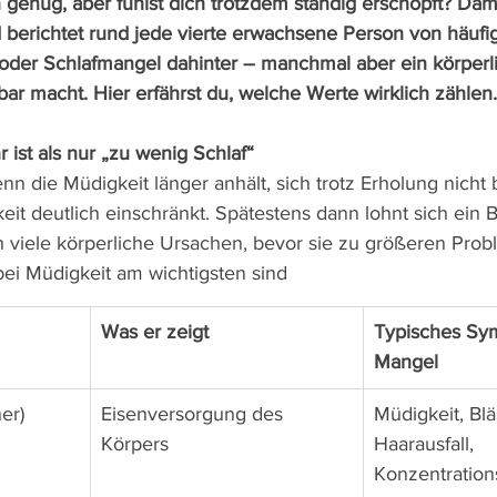
h genug, aber fühlst dich trotzdem ständig erschöpft? Damit
d berichtet rund jede vierte erwachsene Person von häufig
s oder Schlafmangel dahinter – manchmal aber ein körperl
tbar macht. Hier erfährst du, welche Werte wirklich zählen.
ist als nur „zu wenig Schlaf“
enn die Müdigkeit länger anhält, sich trotz Erholung nicht 
eit deutlich einschränkt. Spätestens dann lohnt sich ein Bl
h viele körperliche Ursachen, bevor sie zu größeren Pro
bei Müdigkeit am wichtigsten sind
Was er zeigt
Typisches Sy
Mangel
er)
Eisenversorgung des 
Müdigkeit, Blä
Körpers
Haarausfall, 
Konzentratio