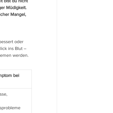
 bist du nicht 
er Müdigkeit. 
icher Mangel, 
bessert oder 
ick ins Blut – 
blemen werden.
mptom bei 
sse, 
nsprobleme