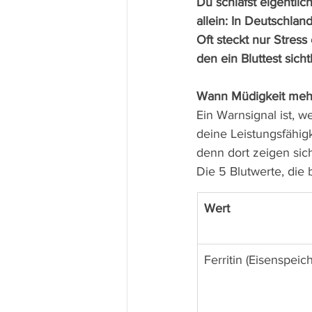
Du schläfst eigentlic
allein: In Deutschlan
Oft steckt nur Stres
den ein Bluttest sich
Wann Müdigkeit mehr 
Ein Warnsignal ist, w
deine Leistungsfähigk
denn dort zeigen sic
Die 5 Blutwerte, die 
Wert
Ferritin (Eisenspeich