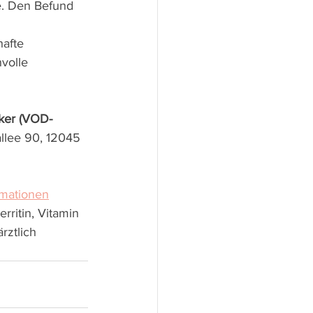
e. Den Befund 
afte 
volle 
iker (VOD-
llee 90, 12045 
rmationen
rritin, Vitamin 
rztlich 