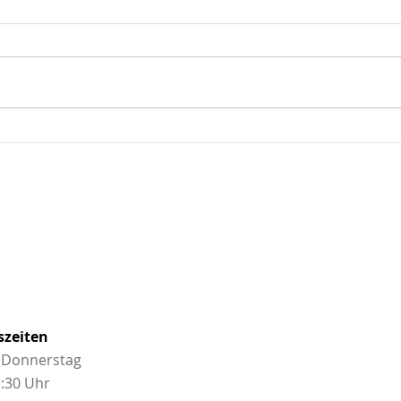
Wenn der Rücken nicht zur Ruhe kommt:
Osteop
versteckte Ursachen im Blut
sie wir
szeiten
 Donnerstag
1:30 Uhr