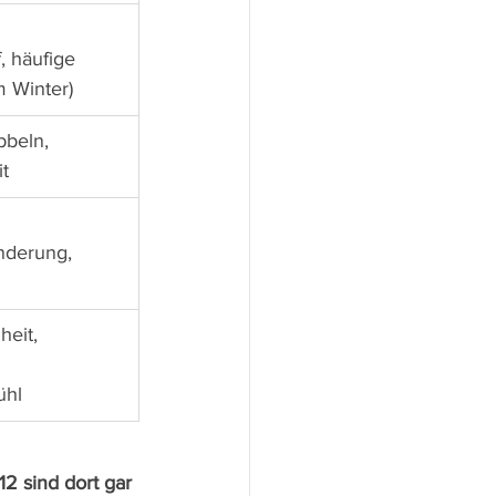
, häufige 
im Winter)
bbeln, 
it
nderung, 
eit, 
ühl
12 sind dort gar 