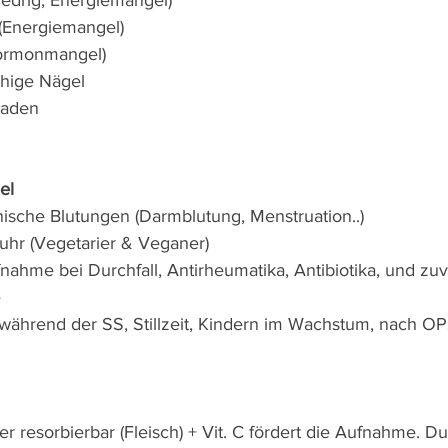
iedrig, Energiemangel)
(Energiemangel)
Hormonmangel)
chige Nägel
gaden
el
ische Blutungen (Darmblutung, Menstruation..)
uhr (Vegetarier & Veganer) 
ahme bei Durchfall, Antirheumatika, Antibiotika, und zuvi
e
während der SS, Stillzeit, Kindern im Wachstum, nach OP
r resorbierbar (Fleisch) + Vit. C fördert die Aufnahme. D