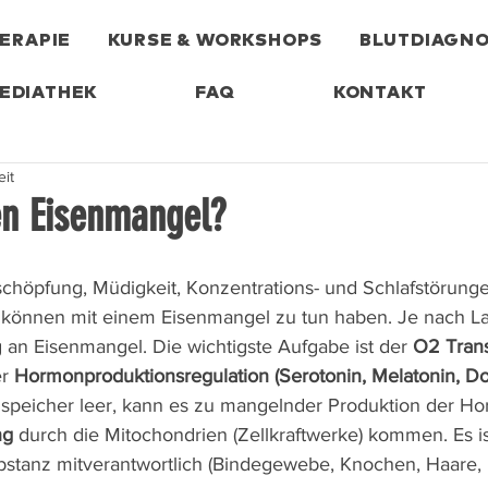
ERAPIE
KURSE & WORKSHOPS
BLUTDIAGNO
EDIATHEK
FAQ
KONTAKT
eit
en Eisenmangel?
chöpfung, Müdigkeit, Konzentrations- und Schlafstörung
 können mit einem Eisenmangel zu tun haben. Je nach La
an Eisenmangel. Die wichtigste Aufgabe ist der 
O2 Tran
r 
Hormonproduktionsregulation (Serotonin, Melatonin, D
senspeicher leer, kann es zu mangelnder Produktion der H
g 
durch die Mitochondrien (Zellkraftwerke) kommen. Es i
stanz mitverantwortlich (Bindegewebe, Knochen, Haare, 