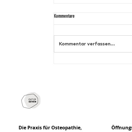
Kommentare
Kommentar verfassen...
Vitamin D, Eisen & B12 – diese Werte
solltest du im Berliner Winter checken
Die Praxis für Osteopathie,
Öffnung