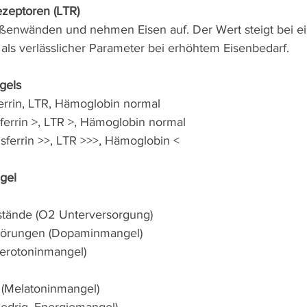
ezeptoren (LTR)
ußenwänden und nehmen Eisen auf. Der Wert steigt bei e
 als verlässlicher Parameter bei erhöhtem Eisenbedarf.
gels
sferrin, LTR, Hämoglobin normal
nsferrin >, LTR >, Hämoglobin normal
ansferrin >>, LTR >>>, Hämoglobin <
gel
tände (O2 Unterversorgung)
törungen (Dopaminmangel)
erotoninmangel)
 (Melatoninmangel)