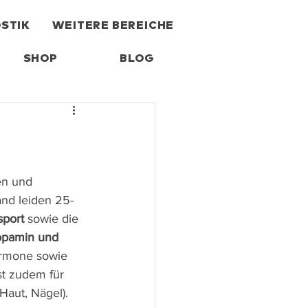
STIK
WEITERE BEREICHE
SHOP
BLOG
en und 
nd leiden 25-
sport
 sowie die 
opamin und 
ormone sowie 
st zudem für 
Haut, Nägel).