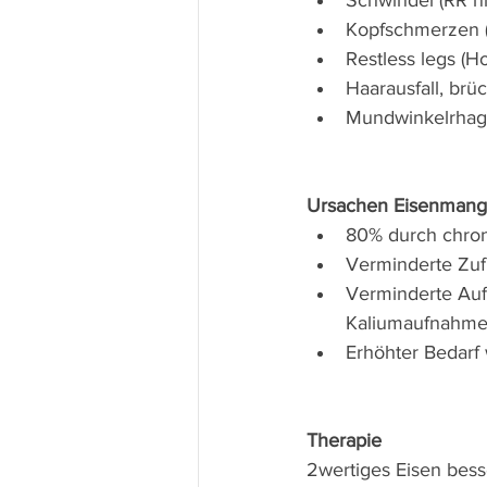
Schwindel (RR n
Kopfschmerzen 
Restless legs (
Haarausfall, brü
Mundwinkelrha
Ursachen Eisenmang
80% durch chron
Verminderte Zuf
Verminderte Aufn
Kaliumaufnahm
Erhöhter Bedarf 
Therapie
2wertiges Eisen besse