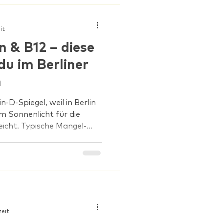
it
n & B12 – diese
du im Berliner
n
-D-Spiegel, weil in Berlin
 Sonnenlicht für die
eicht. Typische Mangel-
 häufige Infekte und
zu prüfen sind Vitamin D,
in B12 – besonders bei
ährung. Ein gezielter
 statt auf Verdacht
Kaum Sonne, ständig
nächsten – der Berliner W
zeit