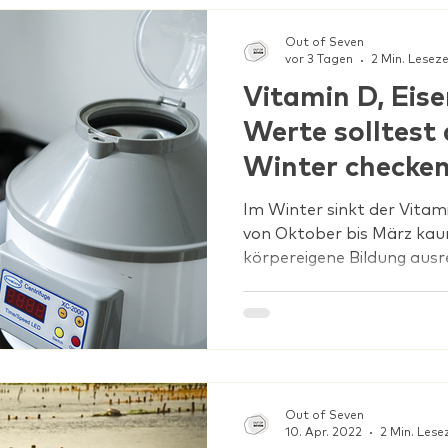
rt
Mentale Fitness
Workshops
Out of Seven
vor 3 Tagen
2 Min. Leseze
Vitamin D, Eise
Werte solltest 
Winter checke
Im Winter sinkt der Vitamin
von Oktober bis März kaum
körpereigene Bildung ausr
Symptome sind Müdigkeit,
Stimmungstiefs. Sinnvoll 
Eisen (Ferritin) und Vitam
vegetarischer/veganer Ern
Bluttest schafft Klarheit,
Präparate einzunehmen. 
Out of Seven
müde, ein Infekt jagt den 
10. Apr. 2022
2 Min. Lese