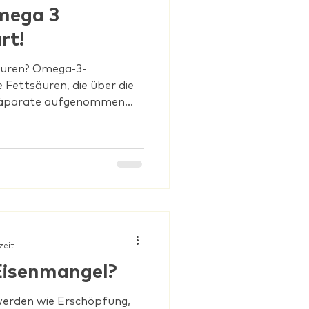
mega 3
rt!
äuren? Omega-3-
e Fettsäuren, die über die
räparate aufgenommen...
zeit
Eisenmangel?
werden wie Erschöpfung,