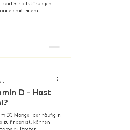
s- und Schlafstörungen
önnen mit einem....
eit
amin D - Hast
l?
m D3 Mangel, der häufig in
 zu finden ist, können
ptome auftreten,